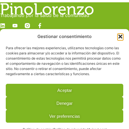
Trabajando por la salud de la comunidad
Gestionar consentimiento
Dirección
c/ Juan Manuel Durán González, 19 C
Para ofrecer las mejores experiencias, utilizamos tecnologías como las
Despacho E
cookies para almacenar y/o acceder a la información del dispositivo. El
Las Palmas de Gran Canaria
consentimiento de estas tecnologías nos permitirá procesar datos como
el comportamiento de navegación o las identificaciones únicas en este
sitio. No consentir o retirar el consentimiento, puede afectar
Contacto
negativamente a ciertas características y funciones.
info@pinolorenzo.com
928 239 685
Aceptar
619 228 160
Denegar
© 2026 All Rights Reserved.
Ver preferencias