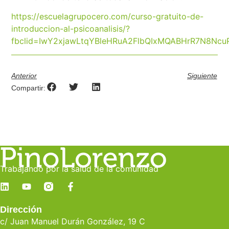
https://escuelagrupocero.com/curso-gratuito-de-
introduccion-al-psicoanalisis/?
fbclid=IwY2xjawLtqYBleHRuA2FlbQIxMQABHrR7N8Nc
Anterior
Siguiente
Compartir:
Trabajando por la salud de la comunidad
Dirección
c/ Juan Manuel Durán González, 19 C