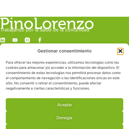
Trabajando por la salud de la comunidad
Gestionar consentimiento
Dirección
c/ Juan Manuel Durán González, 19 C
Para ofrecer las mejores experiencias, utilizamos tecnologías como las
Despacho E
cookies para almacenar y/o acceder a la información del dispositivo. El
Las Palmas de Gran Canaria
consentimiento de estas tecnologías nos permitirá procesar datos como
el comportamiento de navegación o las identificaciones únicas en este
sitio. No consentir o retirar el consentimiento, puede afectar
Contacto
negativamente a ciertas características y funciones.
info@pinolorenzo.com
928 239 685
Aceptar
619 228 160
Denegar
© 2026 All Rights Reserved.