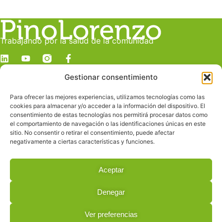
Trabajando por la salud de la comunidad
Gestionar consentimiento
Dirección
c/ Juan Manuel Durán González, 19 C
Para ofrecer las mejores experiencias, utilizamos tecnologías como las
Despacho E
cookies para almacenar y/o acceder a la información del dispositivo. El
Las Palmas de Gran Canaria
consentimiento de estas tecnologías nos permitirá procesar datos como
el comportamiento de navegación o las identificaciones únicas en este
sitio. No consentir o retirar el consentimiento, puede afectar
Contacto
negativamente a ciertas características y funciones.
info@pinolorenzo.com
928 239 685
Aceptar
619 228 160
Denegar
© 2026 All Rights Reserved.
Ver preferencias