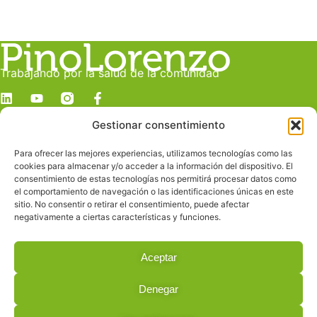
Trabajando por la salud de la comunidad
Gestionar consentimiento
Dirección
c/ Juan Manuel Durán González, 19 C
Para ofrecer las mejores experiencias, utilizamos tecnologías como las
Despacho E
cookies para almacenar y/o acceder a la información del dispositivo. El
Las Palmas de Gran Canaria
consentimiento de estas tecnologías nos permitirá procesar datos como
el comportamiento de navegación o las identificaciones únicas en este
sitio. No consentir o retirar el consentimiento, puede afectar
Contacto
negativamente a ciertas características y funciones.
info@pinolorenzo.com
928 239 685
Aceptar
619 228 160
Denegar
© 2026 All Rights Reserved.