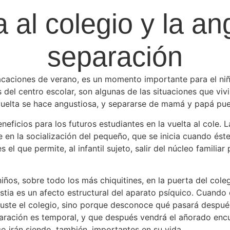
a al colegio y la an
separación
vacaciones de verano, es un momento importante para el ni
s del centro escolar, son algunas de las situaciones que v
 vuelta se hace angustiosa, y separarse de mamá y papá pue
ficios para los futuros estudiantes en la vuelta al cole. La
 en la socialización del pequeño, que se inicia cuando éste 
s el que permite, al infantil sujeto, salir del núcleo famili
ños, sobre todo los más chiquitines, en la puerta del coleg
tia es un afecto estructural del aparato psíquico. Cuando el
guste el colegio, sino porque desconoce qué pasará despué
aración es temporal, y que después vendrá el añorado enc
o irán siendo, también, importantes en su vida.