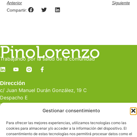
Anterior
Siguiente
Compartir:
Trabajando por la salud de la comunidad
Dirección
c/ Juan Manuel Durán González, 19 C
Despacho E
Las Palmas de Gran Canaria
Gestionar consentimiento
Contacto
Para ofrecer las mejores experiencias, utilizamos tecnologías como las
info@pinolorenzo.com
cookies para almacenar y/o acceder a la información del dispositivo. El
928 239 685
consentimiento de estas tecnologías nos permitirá procesar datos como el