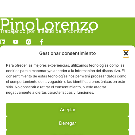
Trabajando por la salud de la comunidad
Gestionar consentimiento
Dirección
c/ Juan Manuel Durán González, 19 C
Para ofrecer las mejores experiencias, utilizamos tecnologías como las
Despacho E
cookies para almacenar y/o acceder a la información del dispositivo. El
Las Palmas de Gran Canaria
consentimiento de estas tecnologías nos permitirá procesar datos como
el comportamiento de navegación o las identificaciones únicas en este
sitio. No consentir o retirar el consentimiento, puede afectar
Contacto
negativamente a ciertas características y funciones.
info@pinolorenzo.com
928 239 685
Aceptar
619 228 160
Denegar
© 2026 All Rights Reserved.