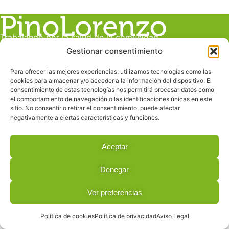
Trabajando por la salud de la comunidad
Gestionar consentimiento
Para ofrecer las mejores experiencias, utilizamos tecnologías como las
Dirección
cookies para almacenar y/o acceder a la información del dispositivo. El
c/ Juan Manuel Durán González, 19 C
consentimiento de estas tecnologías nos permitirá procesar datos como
el comportamiento de navegación o las identificaciones únicas en este
Despacho E
sitio. No consentir o retirar el consentimiento, puede afectar
Las Palmas de Gran Canaria
negativamente a ciertas características y funciones.
Contacto
info@pinolorenzo.com
Aceptar
928 239 685
Denegar
619 228 160
Ver preferencias
© 2026 All Rights Reserved.
Política de cookies
Política de privacidad
Aviso Legal